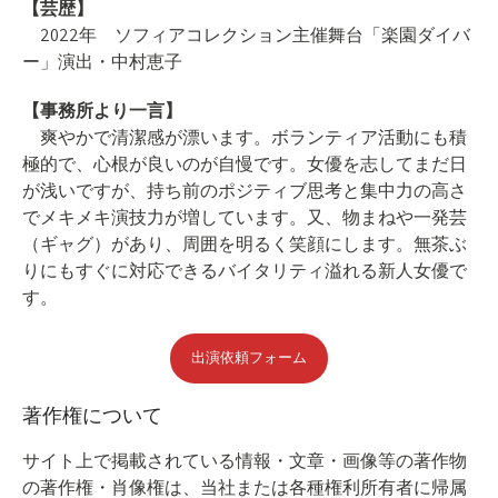
【芸歴】
2022年 ソフィアコレクション主催舞台「楽園ダイバ
ー」演出・中村恵子
【事務所より一言】
爽やかで清潔感が漂います。ボランティア活動にも積
極的で、心根が良いのが自慢です。女優を志してまだ日
が浅いですが、持ち前のポジティブ思考と集中力の高さ
でメキメキ演技力が増しています。又、物まねや一発芸
（ギャグ）があり、周囲を明るく笑顔にします。無茶ぶ
りにもすぐに対応できるバイタリティ溢れる新人女優で
す。
出演依頼フォーム
著作権について
サイト上で掲載されている情報・⽂章・画像等の著作物
の著作権・肖像権は、当社または各種権利所有者に帰属