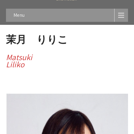
Menu
茉月 りりこ
Matsuki
Liliko