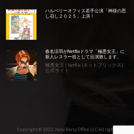
ハルベリーオフィス若手公演「神様の思
し召し２０２５」上演！
春名涼羽がNetflixドラマ「極悪女王」に
新人レスラー役として出演致します。
極悪女王 | Netflix (ネットフリックス)
公式サイト
Copyright © 2022. Haru Berry Office LLC All rights