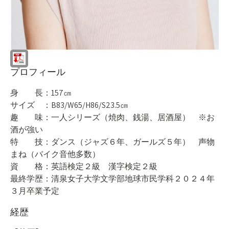
プロフィール
身 長：157㎝
サイズ ：B83/W65/H86/S23.5㎝
趣 味：一人シリーズ（焼肉、銭湯、居酒屋） ※お
酒が強い
特 技：ダンス（ジャズ６年、ガールズ５年） 声物
まね（バイク音他多数）
資 格：英語検定２級 漢字検定２級
最終学歴：清泉女子大学文学部地球市民学科２０２４年
３月卒業予定
経歴